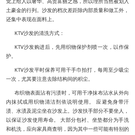
觉上给人以奢华、高贵富丽之感，所以理所当然被划入
土豪金的行列。沙发的档次差距除内部质量和做工外，
还集中表现在面料上。
KTV沙发的清洗方式：
KTV沙发购进后，先用织物保护剂喷一次，以作保
护。
KTV沙发平时保养可用干手巾拍打，每周至少吸尘
一次，尤其要注意去除结构间的积尘。
布织物表面沾有污渍时，可用干净抹布沾水从外向
内抹拭或用织物清洁剂依说明使用。 应避免身带汗
渍、水渍及泥尘坐在沙发上。沙发扶手部分不要坐人，
以保证沙发使用寿命。 大部分包衬、坐垫都分为手洗
和机洗，应向家具商查明，因为其中一些可能有特别的