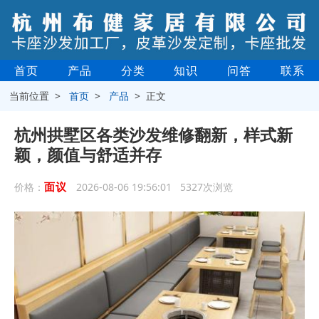
首页
产品
分类
知识
问答
联系
当前位置 >
首页
>
产品
> 正文
杭州拱墅区各类沙发维修翻新，样式新
颖，颜值与舒适并存
面议
价格：
2026-08-06 19:56:01 5327次浏览