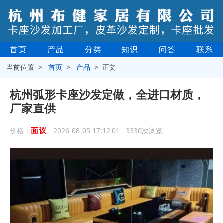
首页
产品
分类
知识
问答
联系
当前位置 >
首页
>
产品
> 正文
杭州弧形卡座沙发定做，全进口材质，
厂家直供
面议
价格：
2026-08-05 17:12:01 3330次浏览