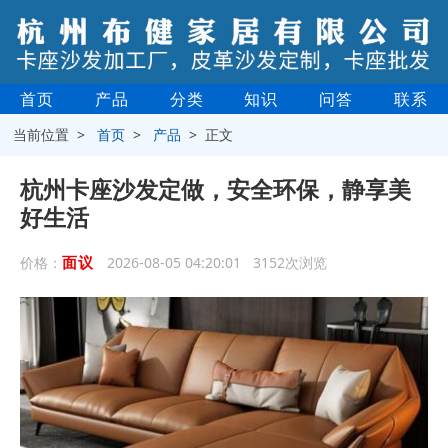
首页
产品
分类
知识
问答
联系
当前位置 >
首页
>
产品
> 正文
杭州卡座沙发定做，安全环保，静享美
好生活
面议
价格：
2026-08-05 04:20:01 3152次浏览